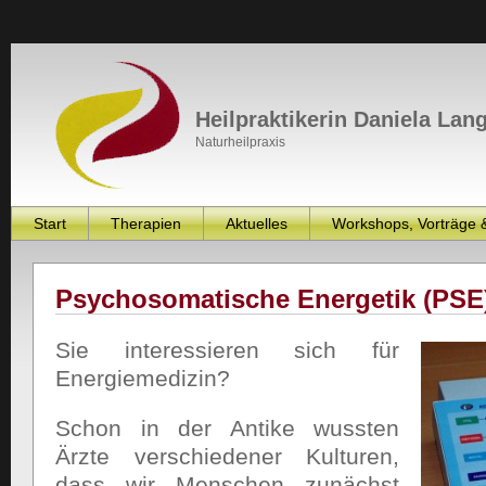
Heilpraktikerin Daniela Lan
Naturheilpraxis
Start
Therapien
Aktuelles
Workshops, Vorträge 
Psychosomatische Energetik (PSE
Sie interessieren sich für
Energiemedizin?
Schon in der Antike wussten
Ärzte verschiedener Kulturen,
dass wir Menschen zunächst