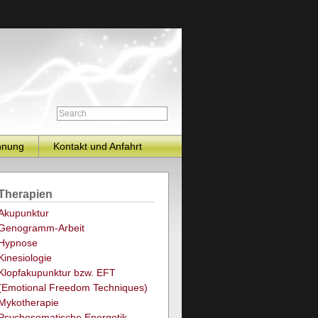
hnung
Kontakt und Anfahrt
Therapien
Akupunktur
Genogramm-Arbeit
Hypnose
Kinesiologie
Klopfakupunktur bzw. EFT
(Emotional Freedom Techniques)
Mykotherapie
Psychosomatische Energetik