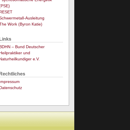
(PSE)
RESET
Schwermetall-Ausleitung
The Work (Byron Katie)
Links
BDHN – Bund Deutscher
Heilpraktiker und
Naturheilkundiger e.V.
Rechtliches
Impressum
Datenschutz