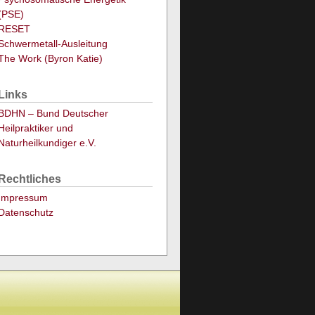
(PSE)
RESET
Schwermetall-Ausleitung
The Work (Byron Katie)
Links
BDHN – Bund Deutscher
Heilpraktiker und
Naturheilkundiger e.V.
Rechtliches
Impressum
Datenschutz