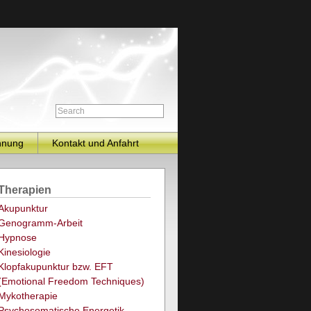
hnung
Kontakt und Anfahrt
Therapien
Akupunktur
Genogramm-Arbeit
Hypnose
Kinesiologie
Klopfakupunktur bzw. EFT
(Emotional Freedom Techniques)
Mykotherapie
Psychosomatische Energetik