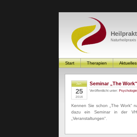
Heilprak
Naturheilpraxis
Start
Therapien
Aktuelles
Seminar „The Work
Jan.
25
Veröffentlicht unter:
Psychologie
2016
Kennen Sie schon „The Work“ na
dazu ein Seminar in der VHS
„Veranstaltungen“.