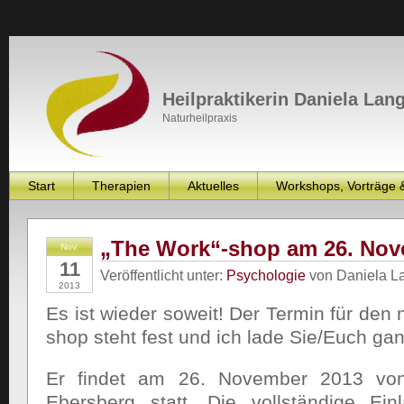
Heilpraktikerin Daniela Lan
Naturheilpraxis
Start
Therapien
Aktuelles
Workshops, Vorträge 
„The Work“-shop am 26. Nov
Nov.
11
Veröffentlicht unter:
Psychologie
von Daniela L
2013
Es ist wieder soweit! Der Termin für den
shop steht fest und ich lade Sie/Euch gan
Er findet am 26. November 2013 von
Ebersberg statt. Die vollständige Ein