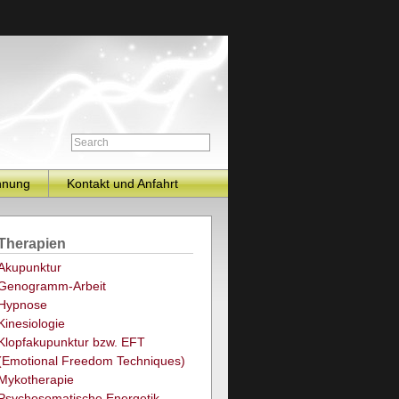
hnung
Kontakt und Anfahrt
Therapien
Akupunktur
Genogramm-Arbeit
Hypnose
Kinesiologie
Klopfakupunktur bzw. EFT
(Emotional Freedom Techniques)
Mykotherapie
Psychosomatische Energetik