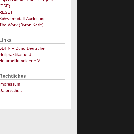
(PSE)
RESET
Schwermetall-Ausleitung
The Work (Byron Katie)
Links
BDHN – Bund Deutscher
Heilpraktiker und
Naturheilkundiger e.V.
Rechtliches
Impressum
Datenschutz